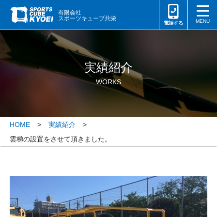
togg
有限会社
スポーツキューブ共栄
MENU
実績紹介
WORKS
HOME
実績紹介
雲梯の設置をさせて頂きました。